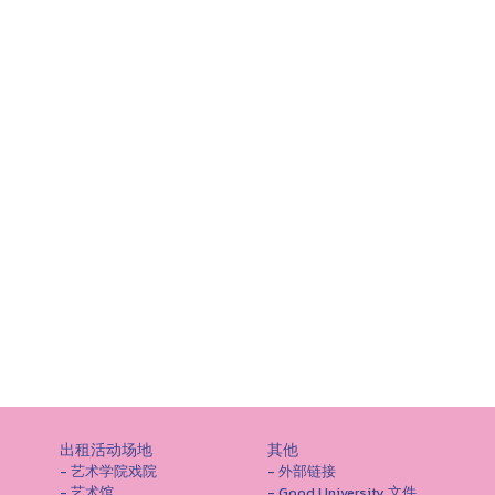
出租活动场地
其他
- 艺术学院戏院
- 外部链接
- 艺术馆
- Good University 文件