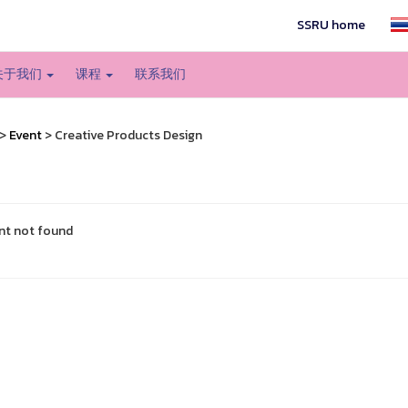
SSRU home
关于我们
课程
联系我们
>
Event
> Creative Products Design
nt not found