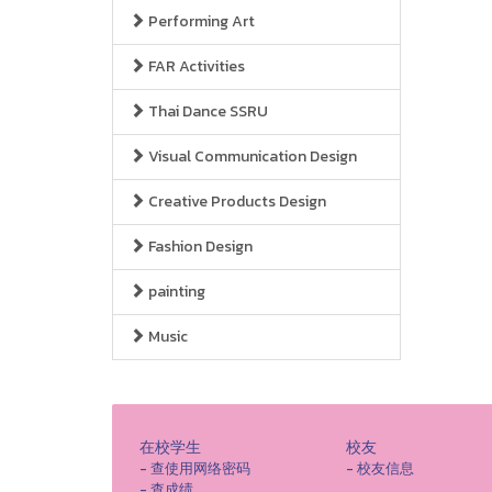
Performing Art
FAR Activities
Thai Dance SSRU
Visual Communication Design
Creative Products Design
Fashion Design
painting
Music
在校学生
校友
- 查使用网络密码
- 校友信息
- 查成绩