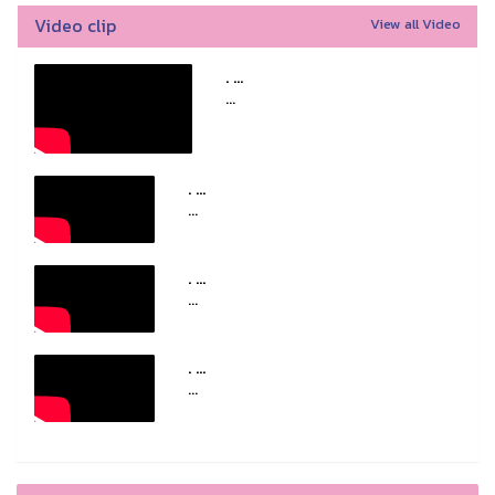
Video clip
View all Video
. ...
...
. ...
...
. ...
...
. ...
...