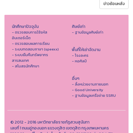
ข่าวย้อนหลัง
นักศึกษาปัจจุบัน
ศิษย์เก่า
- ตรวจสอบการใช้รหัส
- ฐานข้อมูลศิษย์เก่า
อินเตอร์เน็ต
- ตรวจสอบผลการเรียน
- ระบบทดสอบภาษา (speexx)
พื้นที่ให้เช่าจัดงาน
- ระบบยืมคืนทรัพยากร
- โรงละคร
สารสนเทศ
- หอศิลป์
- สโมสรนักศึกษา
อื่นๆ
- ลิ้งหน่วยงานภายนอก
- Good University
- ฐานข้อมูลเครือข่าย SSRU
© 2012 - 2016 มหาวิทยาลัยราชภัฏสวนสุนันทา
เลขที่ 1 ถนนอู่ทองนอก แขวงดุสิต เขตดุสิต กรุงเทพมหานคร