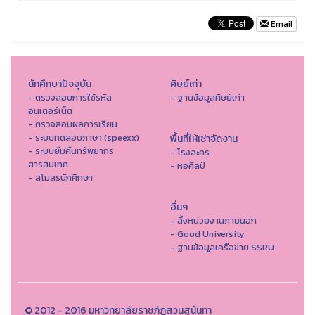
Email
นักศึกษาปัจจุบัน
ศิษย์เก่า
- ตรวจสอบการใช้รหัส
- ฐานข้อมูลศิษย์เก่า
อินเตอร์เน็ต
- ตรวจสอบผลการเรียน
- ระบบทดสอบภาษา (speexx)
พื้นที่ให้เช่าจัดงาน
- ระบบยืมคืนทรัพยากร
- โรงละคร
สารสนเทศ
- หอศิลป์
- สโมสรนักศึกษา
อื่นๆ
- ลิ้งหน่วยงานภายนอก
- Good University
- ฐานข้อมูลเครือข่าย SSRU
© 2012 - 2016 มหาวิทยาลัยราชภัฏสวนสุนันทา