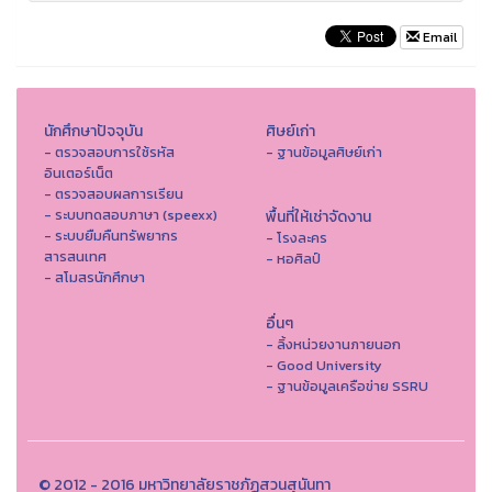
Email
นักศึกษาปัจจุบัน
ศิษย์เก่า
- ตรวจสอบการใช้รหัส
- ฐานข้อมูลศิษย์เก่า
อินเตอร์เน็ต
- ตรวจสอบผลการเรียน
- ระบบทดสอบภาษา (speexx)
พื้นที่ให้เช่าจัดงาน
- ระบบยืมคืนทรัพยากร
- โรงละคร
สารสนเทศ
- หอศิลป์
- สโมสรนักศึกษา
อื่นๆ
- ลิ้งหน่วยงานภายนอก
- Good University
- ฐานข้อมูลเครือข่าย SSRU
© 2012 - 2016 มหาวิทยาลัยราชภัฏสวนสุนันทา